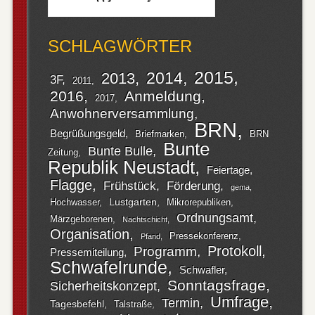
SCHLAGWÖRTER
2015
2014
2013
3F
2011
2016
Anmeldung
2017
Anwohnerversammlung
BRN
Begrüßungsgeld
Briefmarken
BRN
Bunte
Bunte Bulle
Zeitung
Republik Neustadt
Feiertage
Flagge
Frühstück
Förderung
gema
Lustgarten
Hochwasser
Mikrorepubliken
Ordnungsamt
Märzgeborenen
Nachtschicht
Organisation
Pressekonferenz
Pfand
Protokoll
Programm
Pressemiteilung
Schwafelrunde
Schwafler
Sonntagsfrage
Sicherheitskonzept
Umfrage
Termin
Tagesbefehl
Talstraße