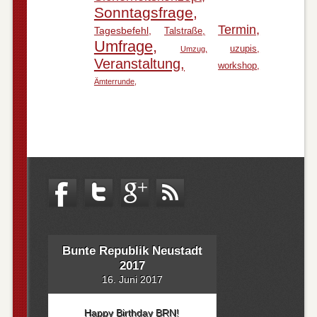
Sonntagsfrage
Termin
Tagesbefehl
Talstraße
Umfrage
uzupis
Umzug
Veranstaltung
workshop
Ämterrunde
Bunte Republik Neustadt
2017
16. Juni 2017
Happy Birthday BRN!