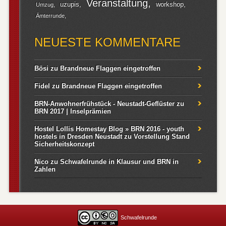
Veranstaltung
uzupis
workshop
Umzug
Ämterrunde
NEUESTE KOMMENTARE
Bösi
zu
Brandneue Flaggen eingetroffen
Fidel
zu
Brandneue Flaggen eingetroffen
BRN-Anwohnerfrühstück - Neustadt-Geflüster
zu
BRN 2017 | Inselprämien
Hostel Lollis Homestay Blog » BRN 2016 - youth
hostels in Dresden Neustadt
zu
Vorstellung Stand
Sicherheitskonzept
Nico
zu
Schwafelrunde in Klausur und BRN in
Zahlen
Schwafelrunde