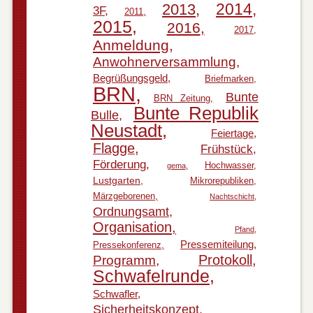
2014
2013
3F
2011
2015
2016
2017
Anmeldung
Anwohnerversammlung
Begrüßungsgeld
Briefmarken
BRN
Bunte
BRN Zeitung
Bunte Republik
Bulle
Neustadt
Feiertage
Flagge
Frühstück
Förderung
Hochwasser
gema
Lustgarten
Mikrorepubliken
Märzgeborenen
Nachtschicht
Ordnungsamt
Organisation
Pfand
Pressemiteilung
Pressekonferenz
Protokoll
Programm
Schwafelrunde
Schwafler
Sicherheitskonzept