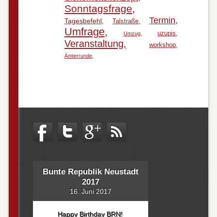
Sonntagsfrage
Termin
Tagesbefehl
Talstraße
Umfrage
uzupis
Umzug
Veranstaltung
workshop
Ämterrunde
Bunte Republik Neustadt
2017
16. Juni 2017
Happy Birthday BRN!