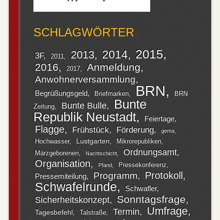
SCHLAGWÖRTER
2015
2014
2013
3F
2011
2016
Anmeldung
2017
Anwohnerversammlung
BRN
Begrüßungsgeld
Briefmarken
BRN
Bunte
Bunte Bulle
Zeitung
Republik Neustadt
Feiertage
Flagge
Frühstück
Förderung
gema
Lustgarten
Hochwasser
Mikrorepubliken
Ordnungsamt
Märzgeborenen
Nachtschicht
Organisation
Pressekonferenz
Pfand
Protokoll
Programm
Pressemiteilung
Schwafelrunde
Schwafler
Sonntagsfrage
Sicherheitskonzept
Umfrage
Termin
Tagesbefehl
Talstraße