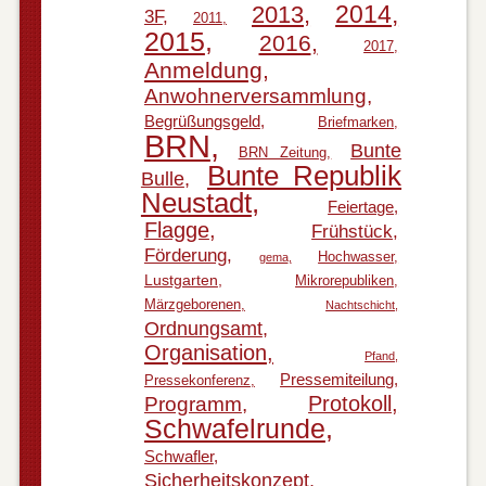
2014
2013
3F
2011
2015
2016
2017
Anmeldung
Anwohnerversammlung
Begrüßungsgeld
Briefmarken
BRN
Bunte
BRN Zeitung
Bunte Republik
Bulle
Neustadt
Feiertage
Flagge
Frühstück
Förderung
Hochwasser
gema
Lustgarten
Mikrorepubliken
Märzgeborenen
Nachtschicht
Ordnungsamt
Organisation
Pfand
Pressemiteilung
Pressekonferenz
Protokoll
Programm
Schwafelrunde
Schwafler
Sicherheitskonzept