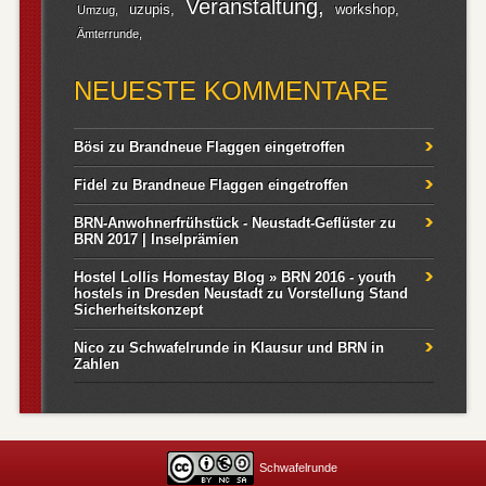
Veranstaltung
uzupis
workshop
Umzug
Ämterrunde
NEUESTE KOMMENTARE
Bösi
zu
Brandneue Flaggen eingetroffen
Fidel
zu
Brandneue Flaggen eingetroffen
BRN-Anwohnerfrühstück - Neustadt-Geflüster
zu
BRN 2017 | Inselprämien
Hostel Lollis Homestay Blog » BRN 2016 - youth
hostels in Dresden Neustadt
zu
Vorstellung Stand
Sicherheitskonzept
Nico
zu
Schwafelrunde in Klausur und BRN in
Zahlen
Schwafelrunde