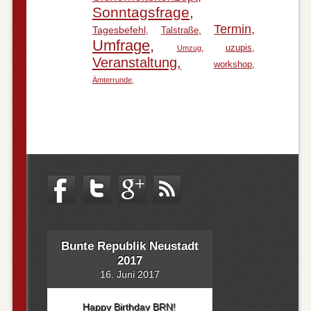
Sonntagsfrage
Termin
Tagesbefehl
Talstraße
Umfrage
uzupis
Umzug
Veranstaltung
workshop
Ämterrunde
Bunte Republik Neustadt
2017
16. Juni 2017
Happy Birthday BRN!