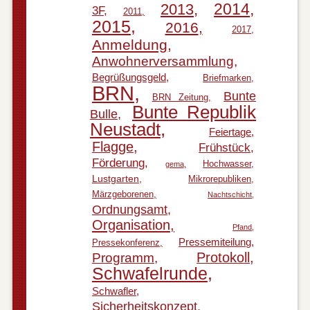
2014
2013
3F
2011
2015
2016
2017
Anmeldung
Anwohnerversammlung
Begrüßungsgeld
Briefmarken
BRN
Bunte
BRN Zeitung
Bunte Republik
Bulle
Neustadt
Feiertage
Flagge
Frühstück
Förderung
Hochwasser
gema
Lustgarten
Mikrorepubliken
Märzgeborenen
Nachtschicht
Ordnungsamt
Organisation
Pfand
Pressemiteilung
Pressekonferenz
Protokoll
Programm
Schwafelrunde
Schwafler
Sicherheitskonzept