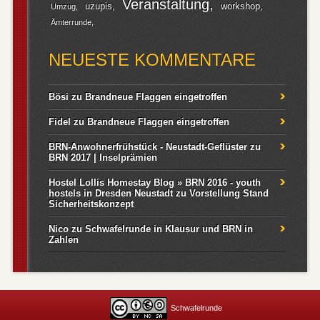
Veranstaltung
uzupis
workshop
Umzug
Ämterrunde
NEUESTE KOMMENTARE
Bösi
zu
Brandneue Flaggen eingetroffen
Fidel
zu
Brandneue Flaggen eingetroffen
BRN-Anwohnerfrühstück - Neustadt-Geflüster
zu
BRN 2017 | Inselprämien
Hostel Lollis Homestay Blog » BRN 2016 - youth
hostels in Dresden Neustadt
zu
Vorstellung Stand
Sicherheitskonzept
Nico
zu
Schwafelrunde in Klausur und BRN in
Zahlen
Schwafelrunde