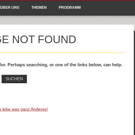
ain menu
p to content
ÜBER UNS
THEMEN
PROGRAMM
GE NOT FOUND
for. Perhaps searching, or one of the links below, can help.
es lebe was ganz Anderes!