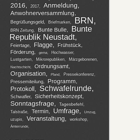
2016
Anmeldung
2017
Anwohnerversammlung
BRN
Begrüßungsgeld
Briefmarken
Bunte
Bunte Bulle
BRN Zeitung
Republik Neustadt
Flagge
Frühstück
Feiertage
Förderung
Hochwasser
gema
Lustgarten
Mikrorepubliken
Märzgeborenen
Ordnungsamt
Nachtschicht
Organisation
Pressekonferenz
Pfand
Programm
Pressemiteilung
Schwafelrunde
Protokoll
Sicherheitskonzept
Schwafler
Sonntagsfrage
Tagesbefehl
Umfrage
Termin
Talstraße
Umzug
Veranstaltung
uzupis
workshop
Ämterrunde