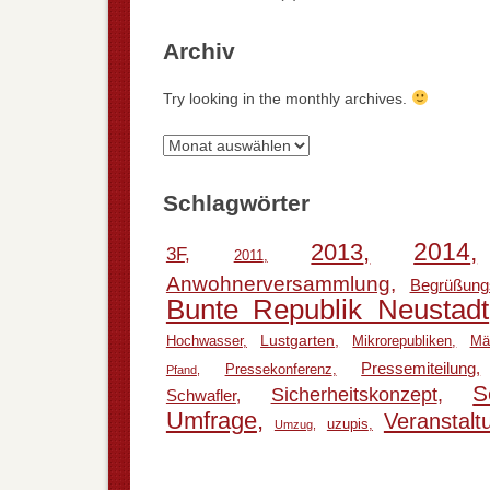
Archiv
Try looking in the monthly archives.
Archiv
Schlagwörter
2014
2013
3F
2011
Anwohnerversammlung
Begrüßung
Bunte Republik Neustadt
Lustgarten
Hochwasser
Mikrorepubliken
Mä
Pressemiteilung
Pressekonferenz
Pfand
S
Sicherheitskonzept
Schwafler
Umfrage
Veranstalt
uzupis
Umzug