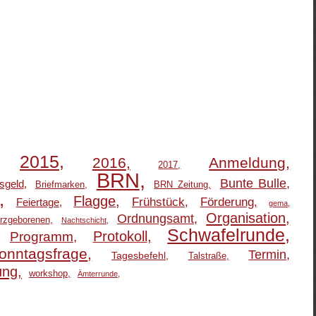
2015
2016
Anmeldung
2017
BRN
Bunte Bulle
sgeld
Briefmarken
BRN Zeitung
Flagge
Frühstück
Förderung
Feiertage
gema
Organisation
Ordnungsamt
rzgeborenen
Nachtschicht
Schwafelrunde
Protokoll
Programm
onntagsfrage
Termin
Tagesbefehl
Talstraße
ung
workshop
Ämterrunde