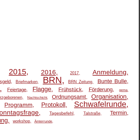
2015
2016
Anmeldung
2017
BRN
Bunte Bulle
sgeld
Briefmarken
BRN Zeitung
Flagge
Frühstück
Förderung
Feiertage
gema
Organisation
Ordnungsamt
rzgeborenen
Nachtschicht
Schwafelrunde
Protokoll
Programm
onntagsfrage
Termin
Tagesbefehl
Talstraße
ung
workshop
Ämterrunde