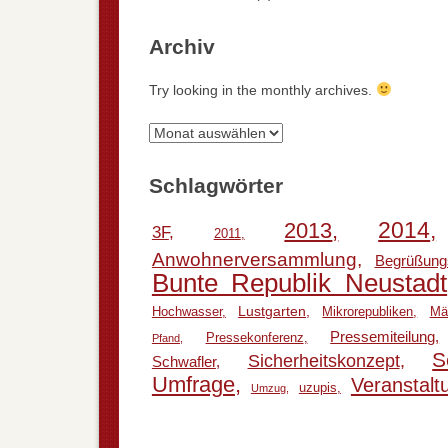
Archiv
Try looking in the monthly archives.
Archiv
Schlagwörter
2014
2013
3F
2011
Anwohnerversammlung
Begrüßung
Bunte Republik Neustadt
Lustgarten
Hochwasser
Mikrorepubliken
Mä
Pressemiteilung
Pressekonferenz
Pfand
S
Sicherheitskonzept
Schwafler
Umfrage
Veranstalt
uzupis
Umzug