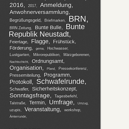
2016
Anmeldung
2017
Anwohnerversammlung
BRN
Begrüßungsgeld
Briefmarken
Bunte
Bunte Bulle
BRN Zeitung
Republik Neustadt
Flagge
Frühstück
Feiertage
Förderung
Hochwasser
gema
Lustgarten
Mikrorepubliken
Märzgeborenen
Ordnungsamt
Nachtschicht
Organisation
Pressekonferenz
Pfand
Programm
Pressemiteilung
Schwafelrunde
Protokoll
Sicherheitskonzept
Schwafler
Sonntagsfrage
Tagesbefehl
Umfrage
Termin
Talstraße
Umzug
Veranstaltung
uzupis
workshop
Ämterrunde