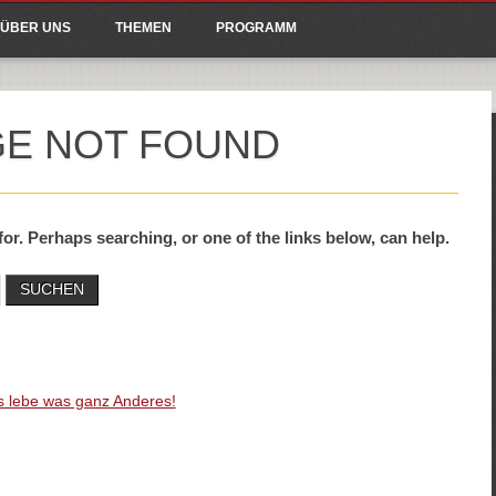
ain menu
p to content
ÜBER UNS
THEMEN
PROGRAMM
GE NOT FOUND
for. Perhaps searching, or one of the links below, can help.
es lebe was ganz Anderes!