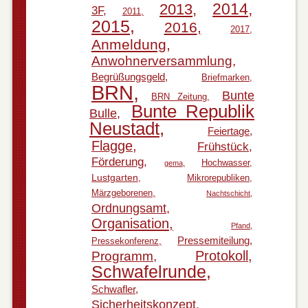
2014
2013
3F
2011
2015
2016
2017
Anmeldung
Anwohnerversammlung
Begrüßungsgeld
Briefmarken
BRN
Bunte
BRN Zeitung
Bunte Republik
Bulle
Neustadt
Feiertage
Flagge
Frühstück
Förderung
Hochwasser
gema
Lustgarten
Mikrorepubliken
Märzgeborenen
Nachtschicht
Ordnungsamt
Organisation
Pfand
Pressemiteilung
Pressekonferenz
Protokoll
Programm
Schwafelrunde
Schwafler
Sicherheitskonzept