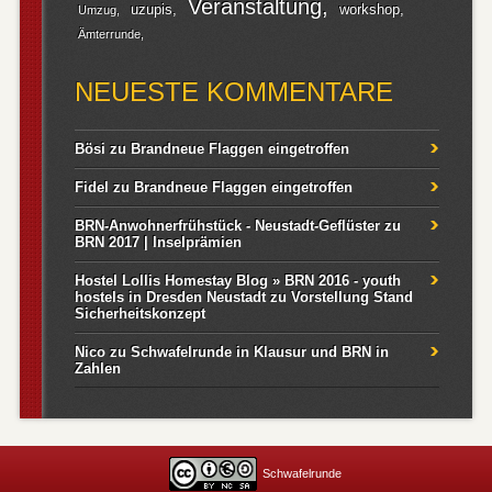
Veranstaltung
uzupis
workshop
Umzug
Ämterrunde
NEUESTE KOMMENTARE
Bösi
zu
Brandneue Flaggen eingetroffen
Fidel
zu
Brandneue Flaggen eingetroffen
BRN-Anwohnerfrühstück - Neustadt-Geflüster
zu
BRN 2017 | Inselprämien
Hostel Lollis Homestay Blog » BRN 2016 - youth
hostels in Dresden Neustadt
zu
Vorstellung Stand
Sicherheitskonzept
Nico
zu
Schwafelrunde in Klausur und BRN in
Zahlen
Schwafelrunde