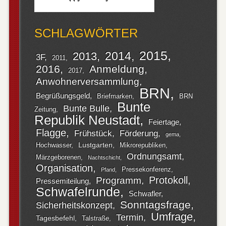
SCHLAGWÖRTER
2015
2014
2013
3F
2011
2016
Anmeldung
2017
Anwohnerversammlung
BRN
Begrüßungsgeld
Briefmarken
BRN
Bunte
Bunte Bulle
Zeitung
Republik Neustadt
Feiertage
Flagge
Frühstück
Förderung
gema
Lustgarten
Hochwasser
Mikrorepubliken
Ordnungsamt
Märzgeborenen
Nachtschicht
Organisation
Pressekonferenz
Pfand
Protokoll
Programm
Pressemiteilung
Schwafelrunde
Schwafler
Sonntagsfrage
Sicherheitskonzept
Umfrage
Termin
Tagesbefehl
Talstraße