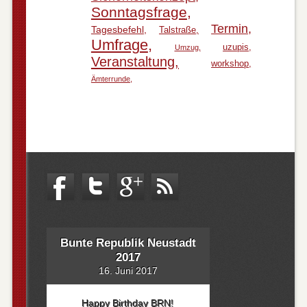
Sonntagsfrage
Termin
Tagesbefehl
Talstraße
Umfrage
uzupis
Umzug
Veranstaltung
workshop
Ämterrunde
Bunte Republik Neustadt
2017
16. Juni 2017
Happy Birthday BRN!