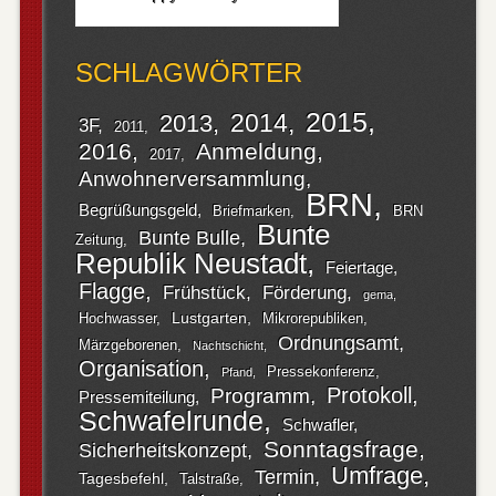
SCHLAGWÖRTER
2015
2014
2013
3F
2011
2016
Anmeldung
2017
Anwohnerversammlung
BRN
Begrüßungsgeld
Briefmarken
BRN
Bunte
Bunte Bulle
Zeitung
Republik Neustadt
Feiertage
Flagge
Frühstück
Förderung
gema
Lustgarten
Hochwasser
Mikrorepubliken
Ordnungsamt
Märzgeborenen
Nachtschicht
Organisation
Pressekonferenz
Pfand
Protokoll
Programm
Pressemiteilung
Schwafelrunde
Schwafler
Sonntagsfrage
Sicherheitskonzept
Umfrage
Termin
Tagesbefehl
Talstraße