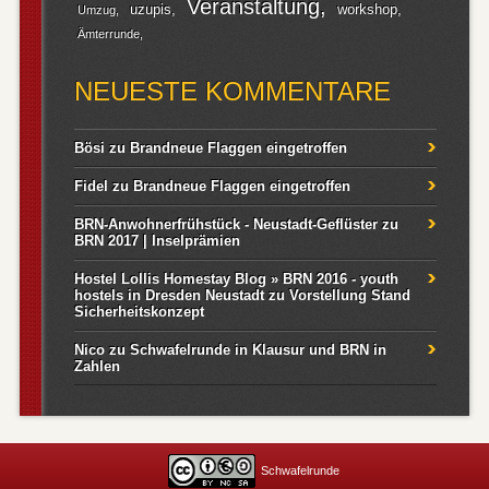
Veranstaltung
uzupis
workshop
Umzug
Ämterrunde
NEUESTE KOMMENTARE
Bösi
zu
Brandneue Flaggen eingetroffen
Fidel
zu
Brandneue Flaggen eingetroffen
BRN-Anwohnerfrühstück - Neustadt-Geflüster
zu
BRN 2017 | Inselprämien
Hostel Lollis Homestay Blog » BRN 2016 - youth
hostels in Dresden Neustadt
zu
Vorstellung Stand
Sicherheitskonzept
Nico
zu
Schwafelrunde in Klausur und BRN in
Zahlen
Schwafelrunde