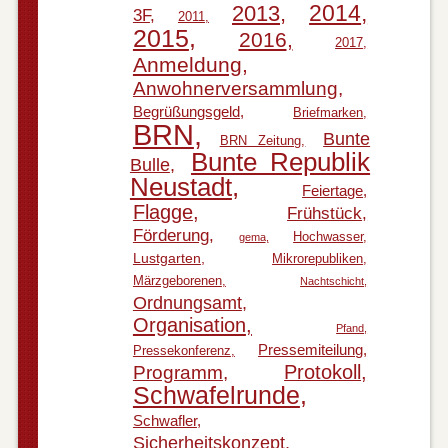
2014
2013
3F
2011
2015
2016
2017
Anmeldung
Anwohnerversammlung
Begrüßungsgeld
Briefmarken
BRN
Bunte
BRN Zeitung
Bunte Republik
Bulle
Neustadt
Feiertage
Flagge
Frühstück
Förderung
Hochwasser
gema
Lustgarten
Mikrorepubliken
Märzgeborenen
Nachtschicht
Ordnungsamt
Organisation
Pfand
Pressemiteilung
Pressekonferenz
Protokoll
Programm
Schwafelrunde
Schwafler
Sicherheitskonzept