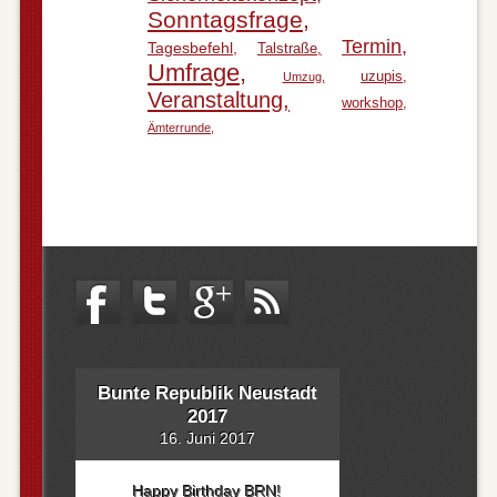
Sonntagsfrage
Termin
Tagesbefehl
Talstraße
Umfrage
uzupis
Umzug
Veranstaltung
workshop
Ämterrunde
Bunte Republik Neustadt
2017
16. Juni 2017
Happy Birthday BRN!