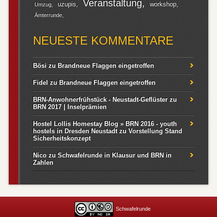
Veranstaltung
uzupis
workshop
Umzug
Ämterrunde
NEUESTE KOMMENTARE
Bösi
zu
Brandneue Flaggen eingetroffen
Fidel
zu
Brandneue Flaggen eingetroffen
BRN-Anwohnerfrühstück - Neustadt-Geflüster
zu
BRN 2017 | Inselprämien
Hostel Lollis Homestay Blog » BRN 2016 - youth
hostels in Dresden Neustadt
zu
Vorstellung Stand
Sicherheitskonzept
Nico
zu
Schwafelrunde in Klausur und BRN in
Zahlen
Schwafelrunde