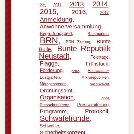
2014
2013
3F
2011
2015
2016
2017
Anmeldung
Anwohnerversammlung
Begrüßungsgeld
Briefmarken
BRN
Bunte
BRN Zeitung
Bunte Republik
Bulle
Neustadt
Feiertage
Flagge
Frühstück
Förderung
Hochwasser
gema
Lustgarten
Mikrorepubliken
Märzgeborenen
Nachtschicht
Ordnungsamt
Organisation
Pfand
Pressemiteilung
Pressekonferenz
Protokoll
Programm
Schwafelrunde
Schwafler
Sicherheitskonzept