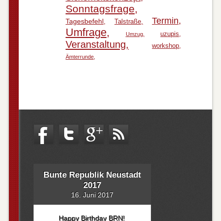
Sonntagsfrage
Termin
Tagesbefehl
Talstraße
Umfrage
uzupis
Umzug
Veranstaltung
workshop
Ämterrunde
Bunte Republik Neustadt
2017
16. Juni 2017
Happy Birthday BRN!