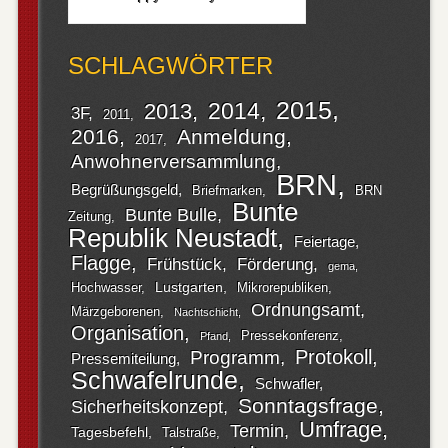
SCHLAGWÖRTER
2015
2014
2013
3F
2011
2016
Anmeldung
2017
Anwohnerversammlung
BRN
Begrüßungsgeld
Briefmarken
BRN
Bunte
Bunte Bulle
Zeitung
Republik Neustadt
Feiertage
Flagge
Frühstück
Förderung
gema
Lustgarten
Hochwasser
Mikrorepubliken
Ordnungsamt
Märzgeborenen
Nachtschicht
Organisation
Pressekonferenz
Pfand
Protokoll
Programm
Pressemiteilung
Schwafelrunde
Schwafler
Sonntagsfrage
Sicherheitskonzept
Umfrage
Termin
Tagesbefehl
Talstraße