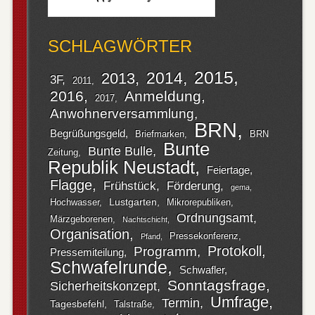
SCHLAGWÖRTER
2015
2014
2013
3F
2011
2016
Anmeldung
2017
Anwohnerversammlung
BRN
Begrüßungsgeld
Briefmarken
BRN
Bunte
Bunte Bulle
Zeitung
Republik Neustadt
Feiertage
Flagge
Frühstück
Förderung
gema
Lustgarten
Hochwasser
Mikrorepubliken
Ordnungsamt
Märzgeborenen
Nachtschicht
Organisation
Pressekonferenz
Pfand
Protokoll
Programm
Pressemiteilung
Schwafelrunde
Schwafler
Sonntagsfrage
Sicherheitskonzept
Umfrage
Termin
Tagesbefehl
Talstraße