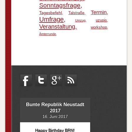
Sonntagsfrage
Termin
Tagesbefehl
Talstraße
Umfrage
uzupis
Umzug
Veranstaltung
workshop
Ämterrunde
Bunte Republik Neustadt
2017
16. Juni 2017
Happy Birthday BRN!