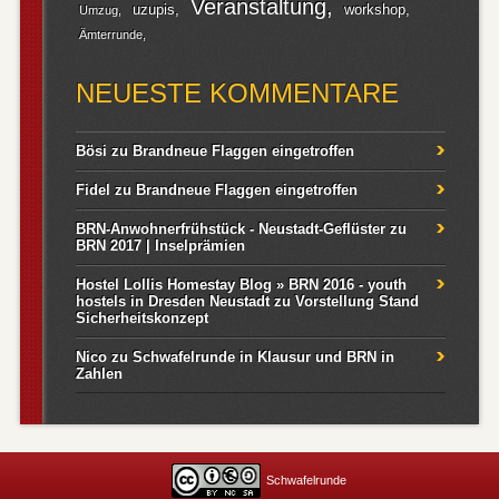
Veranstaltung
uzupis
workshop
Umzug
Ämterrunde
NEUESTE KOMMENTARE
Bösi
zu
Brandneue Flaggen eingetroffen
Fidel
zu
Brandneue Flaggen eingetroffen
BRN-Anwohnerfrühstück - Neustadt-Geflüster
zu
BRN 2017 | Inselprämien
Hostel Lollis Homestay Blog » BRN 2016 - youth
hostels in Dresden Neustadt
zu
Vorstellung Stand
Sicherheitskonzept
Nico
zu
Schwafelrunde in Klausur und BRN in
Zahlen
Schwafelrunde