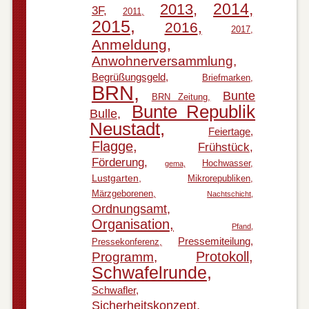
2014
2013
3F
2011
2015
2016
2017
Anmeldung
Anwohnerversammlung
Begrüßungsgeld
Briefmarken
BRN
Bunte
BRN Zeitung
Bunte Republik
Bulle
Neustadt
Feiertage
Flagge
Frühstück
Förderung
Hochwasser
gema
Lustgarten
Mikrorepubliken
Märzgeborenen
Nachtschicht
Ordnungsamt
Organisation
Pfand
Pressemiteilung
Pressekonferenz
Protokoll
Programm
Schwafelrunde
Schwafler
Sicherheitskonzept