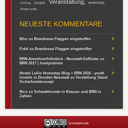
Veranstaltung
uzupis
workshop
Umzug
Ämterrunde
NEUESTE KOMMENTARE
Bösi
zu
Brandneue Flaggen eingetroffen
Fidel
zu
Brandneue Flaggen eingetroffen
BRN-Anwohnerfrühstück - Neustadt-Geflüster
zu
BRN 2017 | Inselprämien
Hostel Lollis Homestay Blog » BRN 2016 - youth
hostels in Dresden Neustadt
zu
Vorstellung Stand
Sicherheitskonzept
Nico
zu
Schwafelrunde in Klausur und BRN in
Zahlen
Schwafelrunde