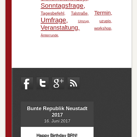
Sonntagsfrage
Termin
Tagesbefehl
Talstraße
Umfrage
uzupis
Umzug
Veranstaltung
workshop
Ämterrunde
Bunte Republik Neustadt
2017
16. Juni 2017
Happy Birthday BRN!