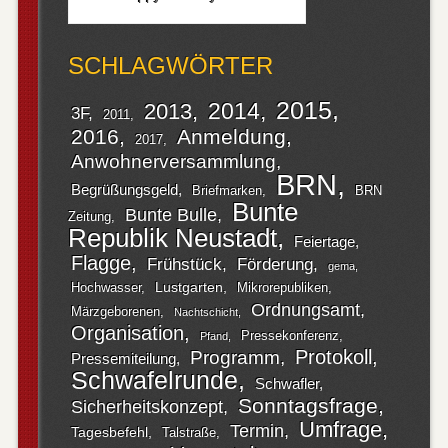
SCHLAGWÖRTER
2015
2014
2013
3F
2011
2016
Anmeldung
2017
Anwohnerversammlung
BRN
Begrüßungsgeld
Briefmarken
BRN
Bunte
Bunte Bulle
Zeitung
Republik Neustadt
Feiertage
Flagge
Frühstück
Förderung
gema
Lustgarten
Hochwasser
Mikrorepubliken
Ordnungsamt
Märzgeborenen
Nachtschicht
Organisation
Pressekonferenz
Pfand
Protokoll
Programm
Pressemiteilung
Schwafelrunde
Schwafler
Sonntagsfrage
Sicherheitskonzept
Umfrage
Termin
Tagesbefehl
Talstraße